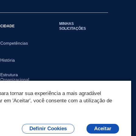
MINHAS
CIDADE
SOLICITAÇÕES
Competências
História
Estrutura
Organizacional
ara tornar sua experiência a mais agradável
Departamentos
ar em 'Aceitar', você consente com a utilização de
Definir Cookies
Aceitar