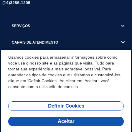
(14)3286-1209
SERVIÇOS
CANAIS DE ATENDIMENTO
Usamos cookies para armazenar informações sobre como
GALERIA DE APLICATIVOS
você usa o nosso site e as páginas que visita. Tudo para
tornar sua experiência a mais agradável possível. Para
entender os tipos de cookies que utilizamos e customizá-los,
CONTEÚDO INICIAL
clique em 'Definir Cookies'. Ao clicar em 'Aceitar', você
consente com a utilização de cookies.
CIDADE
Definir Cookies
MINHAS SOLICITAÇÕES
Aceitar